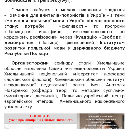
doświadczenia i perspektywy
»).
Семінар відбувся в межах виконання завдання
«Навчання для вчителів-полоністів в Україні»
з теми
«Навчання польської мови в Україні під час воєнного
стану: потреби і можливості»
та програми
«Підвищення кваліфікації вчителів-полоністів за
кордоном», реалізований через
Фундацію «Свобода і
демократія»
(Польща), фінансований
Інститутом
розвитку польської мови з державного бюджету
Республіки Польща
.
Організаторами
семінару стали: Хмельницьке
обласне відділення Спілки вчителів-полоністів України,
Хмельницький національний університет (кафедра
слов’янської філології), Хмельницький обласний інститут
післядипломної педагогічної освіти імені Анатолія
Назаренка (кафедра теорії та методик суспільно-
гуманітарних дисциплін), Польсько-український центр
європейської інтеграції Хмельницького національного
університету.