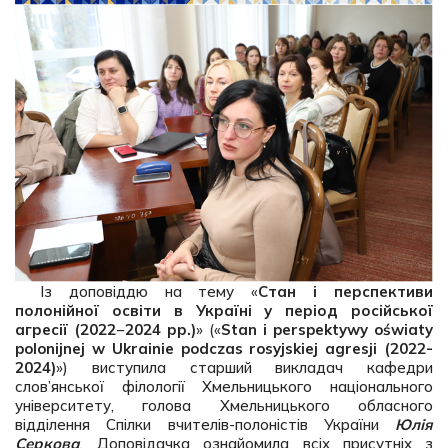
Із доповіддю на тему «
Стан і перспективи
полонійної освіти в Україні у період російської
агресії (2022−2024 рр.)
» («
Stan i perspektywy oświaty
polonijnej w Ukrainie podczas rosyjskiej agresji (2022-
2024)
») виступила старший викладач кафедри
слов’янської філології Хмельницького національного
університету, голова Хмельницького обласного
відділення Спілки вчителів-полоністів України
Юлія
Серкова
. Доповідачка ознайомила всіх присутніх з