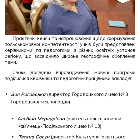
Практичні кейси та напрацювання щодо формування
польськомовної компетентності учнів були представлені
керівниками та педагогами з різних освітніх установ
регіону, що засвідчило широке географічне охоплення
теми.
Своїм досвідом впровадження мовної програми
поділилися керівники та педагогічні працівники закладів:
Зоя Роговська
(директор Городоцького ліцею № 3
Городоцької міської ради);
Альбіна Меркур’єва
(вчитель польської мови
Кам’янець-Подільського ліцею № 13);
Тетяна Сосун
(директор Культурно-освітнього