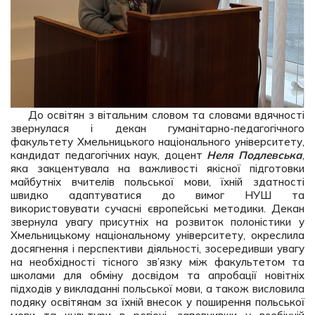
До освітян з вітальним словом та словами вдячності
звернулася і декан гуманітарно-педагогічного
факультету Хмельницького національного університету,
кандидат педагогічних наук, доцент
Неля Подлевська
,
яка закцентувала на важливості якісної підготовки
майбутніх вчителів польської мови, їхній здатності
швидко адаптуватися до вимог НУШ та
використовувати сучасні європейські методики. Декан
звернула увагу присутніх на розвиток полоністики у
Хмельницькому національному університету, окреслила
досягнення і перспективи діяльності, зосередивши увагу
на необхідності тісного зв’язку між факультетом та
школами для обміну досвідом та апробації новітніх
підходів у викладанні польської мови, а також висловила
подяку освітянам за їхній внесок у поширення польської