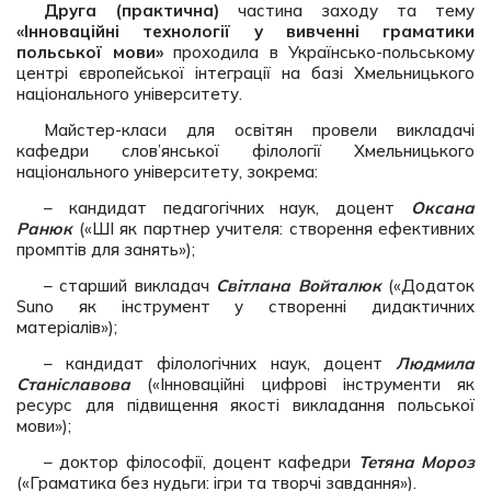
Друга (практична)
частина заходу та тему
«Інноваційні технології у вивченні граматики
польської мови»
проходила в Українсько-польському
центрі європейської інтеграції на базі Хмельницького
національного університету.
Майстер-класи для освітян провели викладачі
кафедри слов’янської філології Хмельницького
національного університету, зокрема:
– кандидат педагогічних наук, доцент
Оксана
Ранюк
(«ШІ як партнер учителя: створення ефективних
промптів для занять»);
– старший викладач
Світлана Войталюк
(«Додаток
Suno як інструмент у створенні дидактичних
матеріалів»);
– кандидат філологічних наук, доцент
Людмила
Станіславова
(«Інноваційні цифрові інструменти як
ресурс для підвищення якості викладання польської
мови»);
– доктор філософії, доцент кафедри
Тетяна Мороз
(«Граматика без нудьги: ігри та творчі завдання»).