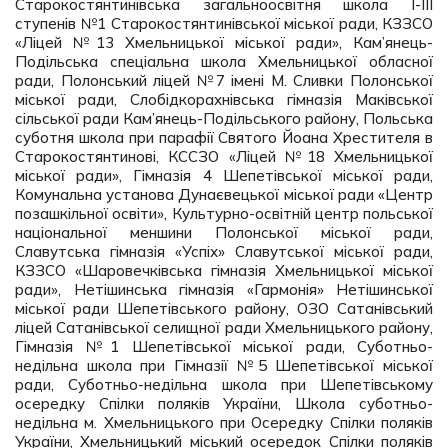
Старокостянтинівська загальноосвітня школа I-III
ступенів №1 Старокостянтинівської міської ради, КЗЗСО
«Ліцей №13 Хмельницької міської ради», Кам’янець-
Подільська спеціальна школа Хмельницької обласної
ради, Полонський ліцей №7 імені М. Сливки Полонської
міської ради, Слобідкорахнівська гімназія Маківської
сільської ради Кам’янець-Подільського району, Польська
суботня школа при парафії Святого Йоана Хрестителя в
Старокостянтинові, КССЗО «Ліцей №18 Хмельницької
міської ради», Гімназія 4 Шепетівської міської ради,
Комунальна установа Дунаєвецької міської ради «Центр
позашкільної освіти», Культурно-освітній центр польської
національної меншини Полонської міської ради,
Славутська гімназія «Успіх» Славутської міської ради,
КЗЗСО «Шаровечківська гімназія Хмельницької міської
ради», Нетішинська гімназія «Гармонія» Нетішинської
міської ради Шепетівського району, ОЗО Сатанівський
ліцей Сатанівської селищної ради Хмельницького району,
Гімназія №1 Шепетівської міської ради, Суботньо-
недільна школа при Гімназії №5 Шепетівської міської
ради, Суботньо-недільна школа при Шепетівському
осередку Спілки поляків України, Школа суботньо-
недільна м. Хмельницького при Осередку Спілки поляків
України, Хмельницький міський осередок Спілки поляків