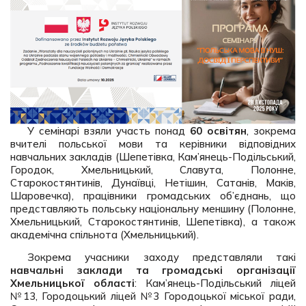
У семінарі взяли участь понад
60 освітян
, зокрема
вчителі польської мови та керівники відповідних
навчальних закладів (Шепетівка, Кам’янець-Подільський,
Городок, Хмельницький, Славута, Полонне,
Старокостянтинів, Дунаївці, Нетішин, Сатанів, Маків,
Шаровечка), працівники громадських об’єднань, що
представляють польську національну меншину (Полонне,
Хмельницький, Старокостянтинів, Шепетівка), а також
академічна спільнота (Хмельницький).
Зокрема учасники заходу представляли такі
навчальні заклади та громадські організації
Хмельницької області
: Кам’янець-Подільський ліцей
№13, Городоцький ліцей №3 Городоцької міської ради,