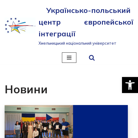
Українсько-польський
Перейти
центр європейської
до
вмісту
інтеграції
Хмельницький національний університет
Відкри
Новини