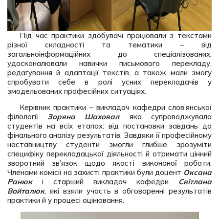
Під час практики здобувачі працювали з текстами
різної складності та тематики – від
загальноінформаційних до спеціалізованих,
удосконалювали навички письмового перекладу,
редагування й адаптації текстів, а також мали змогу
спробувати себе в ролі усних перекладачів у
змодельованих професійних ситуаціях.
Керівник практики – викладач кафедри слов’янської
філології
Зоряна Шаховал
, яка супроводжувала
студентів на всіх етапах: від постановки завдань до
фінального аналізу результатів. Завдяки її професійному
наставництву студенти змогли глибше зрозуміти
специфіку перекладацької діяльності й отримати цінний
зворотний зв’язок щодо якості виконаної роботи.
Членами комісії на захисті практики були доцент
Оксана
Ранюк
і старший викладач кафедри
Світлана
Войталюк
, які взяли участь в обговоренні результатів
практики й у процесі оцінювання.