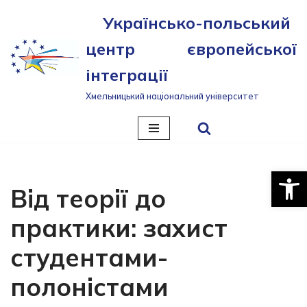
Українсько-польський
Перейти
центр європейської
до
вмісту
інтеграції
Хмельницький національний університет
Відкри
Від теорії до
практики: захист
студентами-
полоністами